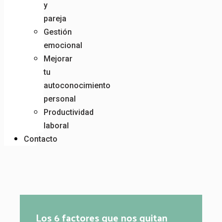
y
pareja
Gestión
emocional
Mejorar
tu
autoconocimiento
personal
Productividad
laboral
Contacto
Los 6 factores que nos quitan